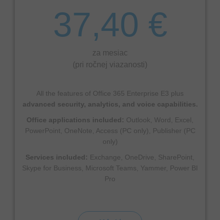
37,40 €
za mesiac
(pri ročnej viazanosti)
All the features of Office 365 Enterprise E3 plus
advanced security, analytics, and voice capabilities.
Office applications included:
Outlook, Word, Excel,
PowerPoint, OneNote, Access (PC only), Publisher (PC
only)
Services included:
Exchange, OneDrive, SharePoint,
Skype for Business, Microsoft Teams, Yammer, Power BI
Pro