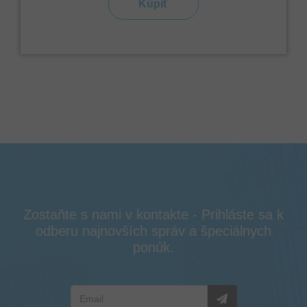
Kúpiť
Zostaňte s nami v kontakte - Prihláste sa k
odberu najnovších správ a špeciálnych
ponúk.