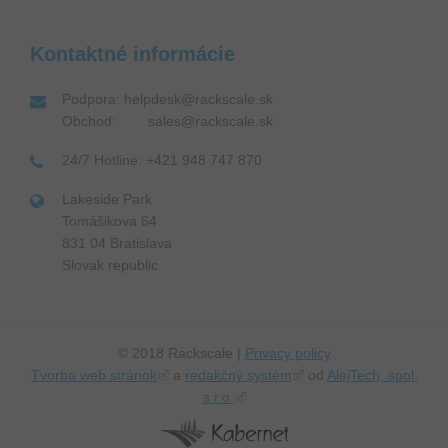
Kontaktné informácie
Podpora: helpdesk@rackscale.sk
Obchod: sales@rackscale.sk
24/7 Hotline: +421 948 747 870
Lakeside Park
Tomášikova 64
831 04 Bratislava
Slovak republic
© 2018 Rackscale |
Privacy policy
Tvorba web stránok
a
redakčný systém
od
AlejTech, spol.
s r.o.