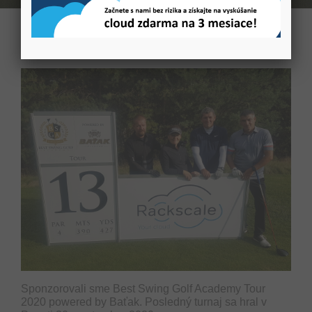
Sponzorovali sme Best Swing Golf Academy Tour
2020 powered by Baťak. Posledný turnaj sa hral v