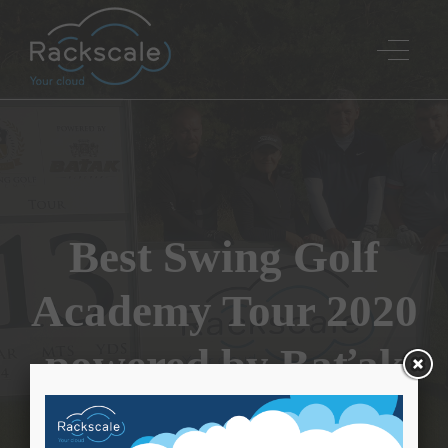
Best Swing Golf
Academy Tour 2020
powered by Baťak
Domov
/
Blog
/
Sponzorujeme golfistu Braňa
Lučanského