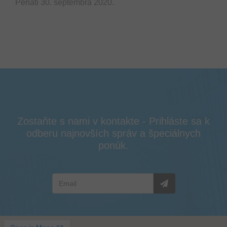
Penati 30. septembra 2020.
Zostaňte s nami v kontakte - Prihláste sa k
odberu najnovších správ a špeciálnych
ponúk.